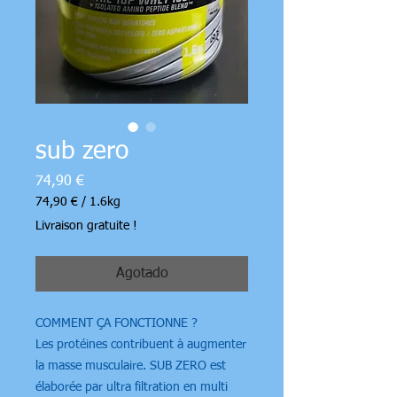
sub zero
Precio
74,90 €
74,90 €
/
1.6kg
74,90 €
Livraison gratuite !
por
1.6
Kilogramos
Agotado
COMMENT ÇA FONCTIONNE ?
Les protéines contribuent à augmenter
la masse musculaire. SUB ZERO est
élaborée par ultra filtration en multi