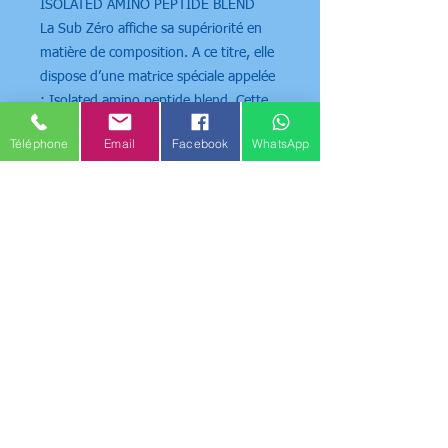
ISOLATED AMINO PEPTIDE BLEND
La Sub Zéro affiche sa supériorité en
matière de composition. A ce titre, elle
dispose d’une matrice spéciale appelée
: Isolated amino peptide blend. Cette
matrice est une association regroupant
Téléphone
Email
Facebook
WhatsApp
les acides aminés essentiel en spectre
total. Pas seulement les BCAA que vous
connaissez qui sont Leucine, Isoleucine
et Valine, mais contient en plus, les
autres acides aminés essentiels que
sont Méthionine, Tryptophane, Lysine,
Phénylalanine et Thréonine.
100% QUALITÉ PREMIUM
La Sub Zéro comme la Whey
Supremacy est une protéine non
dénaturée, fraîche, et est faite très
rapidement à partir du lait frais liquide
jusqu’à l’isolat de lactosérum sec, ce