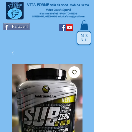
VITA FORME
Salle de Sport Club de Forme
Votre Coach Sportif
8 bis rue Birefred 47400 TONNEINS
0553880699
,
0680849249
ericvitaforme@gmail.com
Partager !
ME
NU