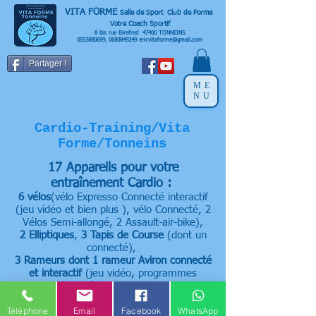
VITA FORME
Salle de Sport Club de Forme
Votre Coach Sportif
8 bis rue Birefred 47400 TONNEINS
0553880699
,
0680849249
ericvitaforme@gmail.com
Partager !
ME
NU
Cardio-Training/Vita
Forme/Tonneins
17 Appareils pour votre
entraînement Cardio :
6 vélos
(vélo Expresso Connecté interactif
(jeu vidéo et bien plus ), vélo Connecté,
2
Vélos Semi-allongé,
2 Assault-air-bike),
2
Elliptiques
,
3 Tapis de Course
(dont un
connecté),
3
Rameurs dont 1 rameur
Aviron connecté
et interactif
(jeu vidéo
, programmes
coachés
et bien plus),
Stepper
,
Ski Erg,
Stair-trainer
Téléphone
Email
Facebook
WhatsApp