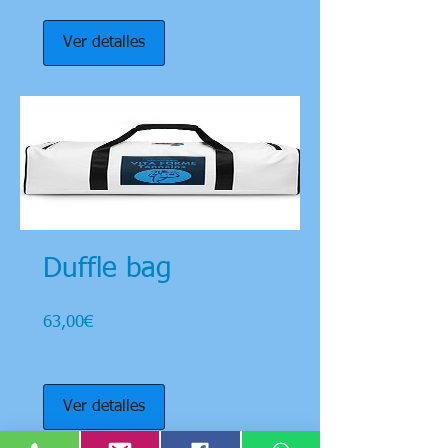
Ver detalles
Duffle bag
Precio
63,00€
Ver detalles