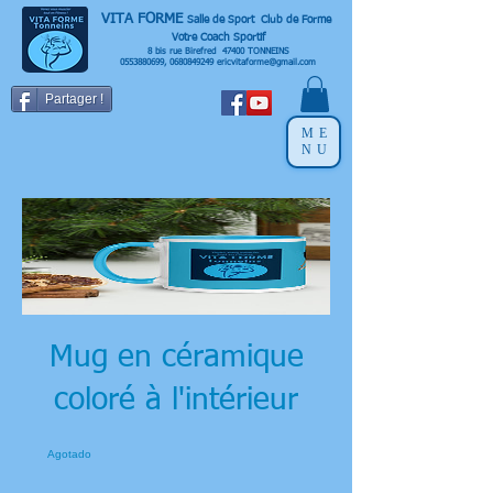
VITA FORME
Salle de Sport Club de Forme
Votre Coach Sportif
8 bis rue Birefred 47400 TONNEINS
0553880699
,
0680849249
ericvitaforme@gmail.com
Partager !
ME
NU
Mug en céramique
coloré à l'intérieur
Agotado