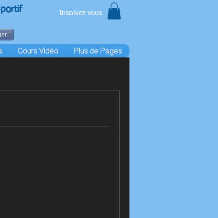
portif
Inscrivez-vous
er !
a
Cours Vidéo
Plus de Pages